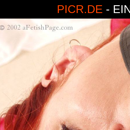
PICR.DE
- EI