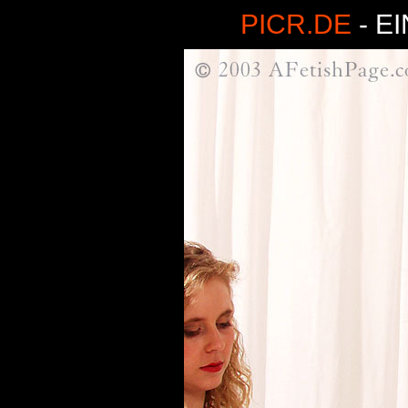
PICR.DE
- E