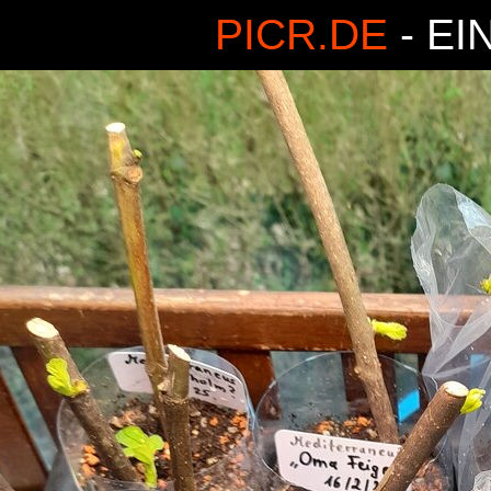
PICR.DE
- EI