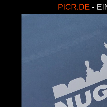
PICR.DE
- E