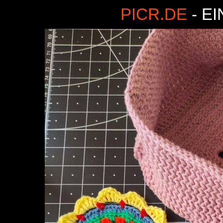
PICR.DE
- E