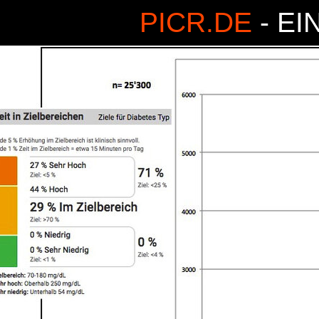
PICR.DE
- EI