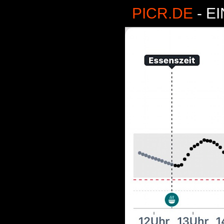
PICR.DE
- E