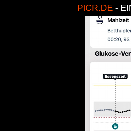
PICR.DE
- E