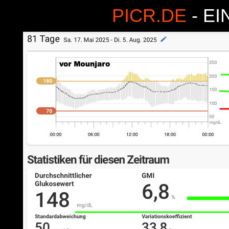
PICR.DE
- E