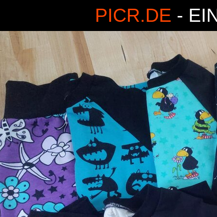
PICR.DE
- EI