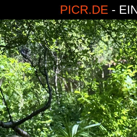
PICR.DE
- EI