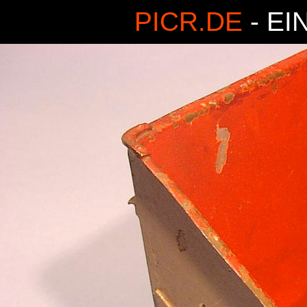
PICR.DE
- EI