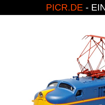
PICR.DE
- EI