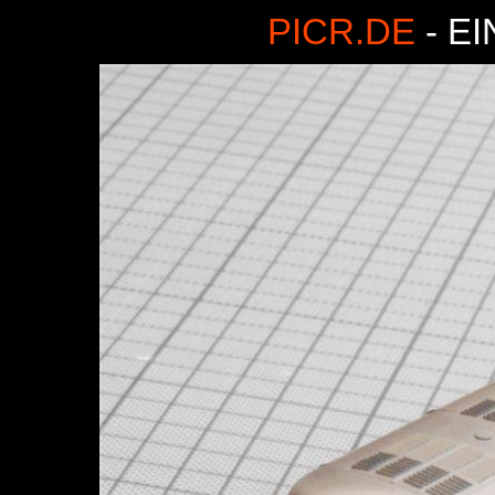
PICR.DE
- E