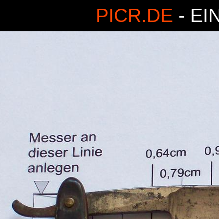
PICR.DE
- EI